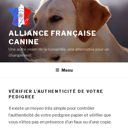
Aller
au
contenu
principal
ALLIANCE FRANÇAISE
CANINE
Une autre vision de la cynophilie, une alternative pour un
changement.
Menu
VÉRIFIER L’AUTHENTICITÉ DE VOTRE
PEDIGREE
Il existe un moyen très simple pour contrôler
l’authenticité de votre pedigree papier et vérifier que
vous n’êtes pas en présence d’un faux ou d’une copie.