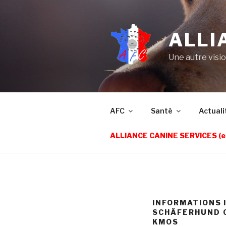
Aller
au
contenu
ALLI
principal
Une autre visi
AFC
Santé
Actuali
ALLIANCE CANINE SERVICES (e
INFORMATIONS 
SCHÄFERHUND C
KMOS