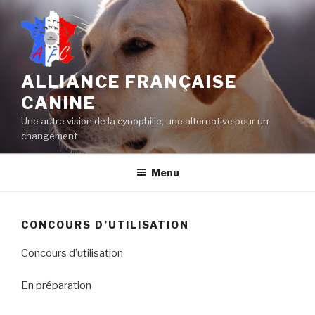
Aller
au
contenu
principal
ALLIANCE FRANÇAISE
CANINE
Une autre vision de la cynophilie, une alternative pour un
changement.
Menu
CONCOURS D’UTILISATION
Concours d’utilisation
En préparation